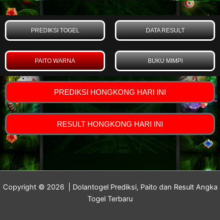
PREDIKSI TOGEL
DATA RESULT
PAITO WARNA
BUKU MIMPI
PREDIKSI HONGKONG HARI INI
RESULT HONGKONG HARI INI
Copyright © 2026 | Dolantogel Prediksi, Paito dan Result Angka
Togel Terbaru