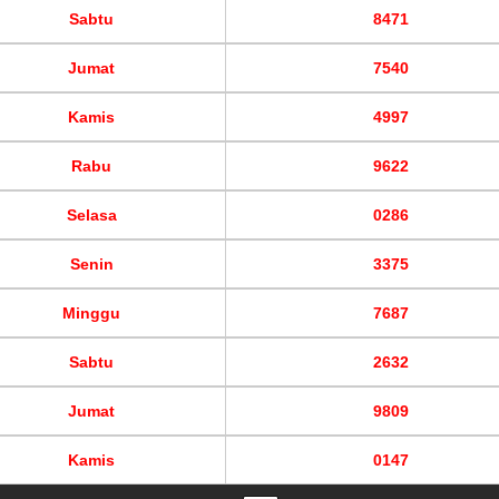
Sabtu
8471
Jumat
7540
Kamis
4997
Rabu
9622
Selasa
0286
Senin
3375
Minggu
7687
Sabtu
2632
Jumat
9809
Kamis
0147