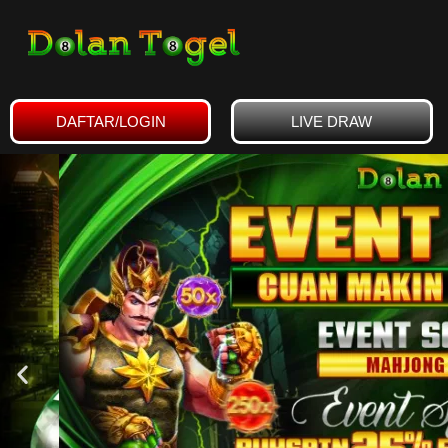
Skip
to
content
DAFTAR/LOGIN
LIVE DRAW