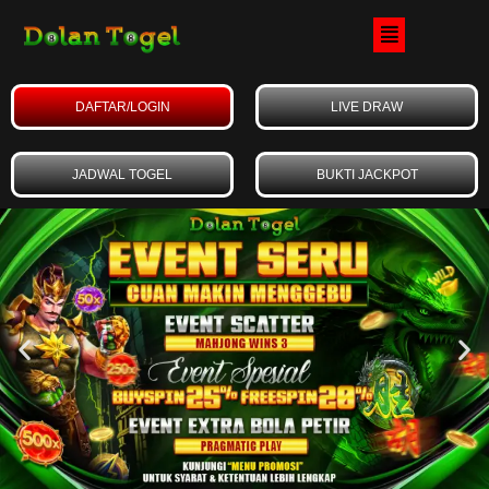
Skip
Menu
to
content
DAFTAR/LOGIN
LIVE DRAW
JADWAL TOGEL
BUKTI JACKPOT